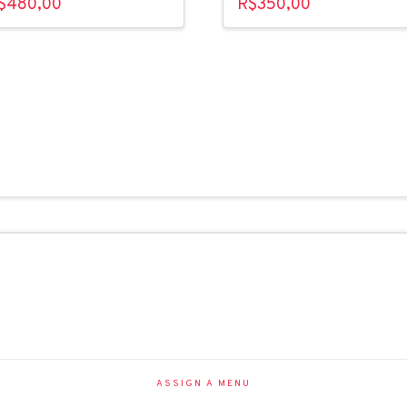
$
480,00
R$
350,00
ASSIGN A MENU