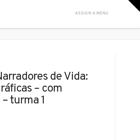
T
t
W
ASSIGN A MENU
arradores de Vida:
ráficas – com
 – turma 1