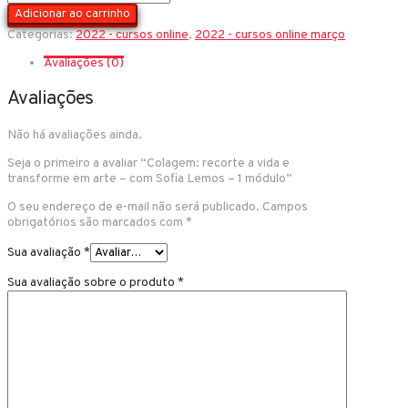
recorte
Adicionar ao carrinho
a
Categorias:
2022 - cursos online
,
2022 - cursos online março
vida
e
Avaliações (0)
transforme
em
Avaliações
arte
-
com
Não há avaliações ainda.
Sofia
Lemos
Seja o primeiro a avaliar “Colagem: recorte a vida e
-
transforme em arte – com Sofia Lemos – 1 módulo”
1
módulo
O seu endereço de e-mail não será publicado.
Campos
quantidade
obrigatórios são marcados com
*
Sua avaliação
*
Sua avaliação sobre o produto
*