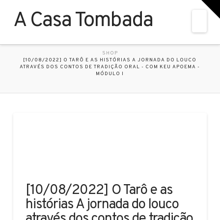
T
t
A Casa Tombada
W
Nav
HOME
SHOP
[10/08/2022] O TARÔ E AS HISTÓRIAS A JORNADA DO LOUCO
ATRAVÉS DOS CONTOS DE TRADIÇÃO ORAL - COM KEU APOEMA -
MÓDULO I
[10/08/2022] O Tarô e as
histórias A jornada do louco
através dos contos de tradição