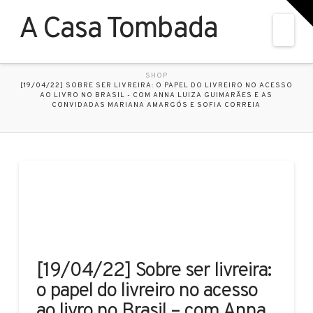
T
t
A Casa Tombada
W
Nav
HOME
SHOP
[19/04/22] SOBRE SER LIVREIRA: O PAPEL DO LIVREIRO NO ACESSO
AO LIVRO NO BRASIL - COM ANNA LUIZA GUIMARÃES E AS
CONVIDADAS MARIANA AMARGÓS E SOFIA CORREIA
[19/04/22] Sobre ser livreira:
o papel do livreiro no acesso
ao livro no Brasil – com Anna