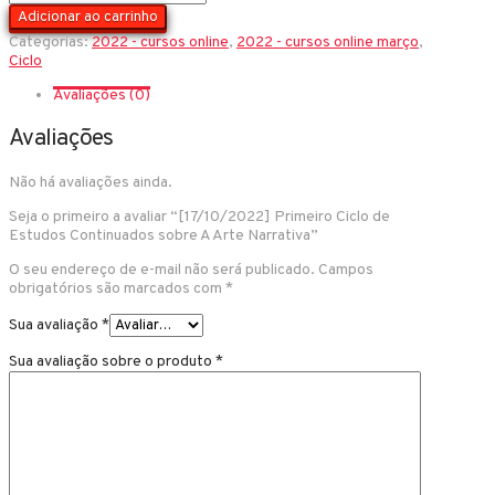
Primeiro
Adicionar ao carrinho
Ciclo
Categorias:
2022 - cursos online
,
2022 - cursos online março
,
de
Ciclo
Estudos
Continuados
Avaliações (0)
sobre
A
Avaliações
Arte
Narrativa
quantidade
Não há avaliações ainda.
Seja o primeiro a avaliar “[17/10/2022] Primeiro Ciclo de
Estudos Continuados sobre A Arte Narrativa”
O seu endereço de e-mail não será publicado.
Campos
obrigatórios são marcados com
*
Sua avaliação
*
Sua avaliação sobre o produto
*