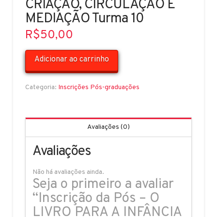
CRIAÇÃO, CIRCULAÇÃO E
MEDIAÇÃO Turma 10
R$
50,00
Inscrição
Adicionar ao carrinho
da
Pós
Categoria:
Inscrições Pós-graduações
–
O
LIVRO
PARA
Avaliações (0)
A
INFÂNCIA
Avaliações
PROCESSOS
CONTEMPORÂNEOS
Não há avaliações ainda.
DE
Seja o primeiro a avaliar
CRIAÇÃO,
“Inscrição da Pós – O
CIRCULAÇÃO
LIVRO PARA A INFÂNCIA
E