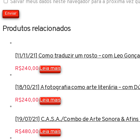
Salvar meus dados neste navegador para a próxima vez q
Produtos relacionados
[11/11/21] Como traduzir um rosto – com Leo Gonça
R$
240,00
Leia mais
[18/10/21] A fotografia como arte literária – com 
R$
240,00
Leia mais
[19/07/21] C.A.S.A./Combo de Arte Sonora & Afins 
R$
480,00
Leia mais