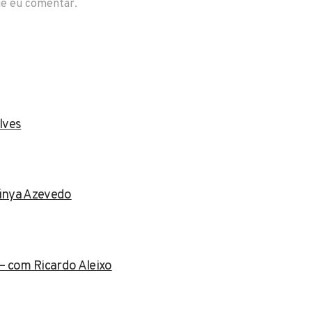
ue eu comentar.
lves
Dúnya Azevedo
– com Ricardo Aleixo