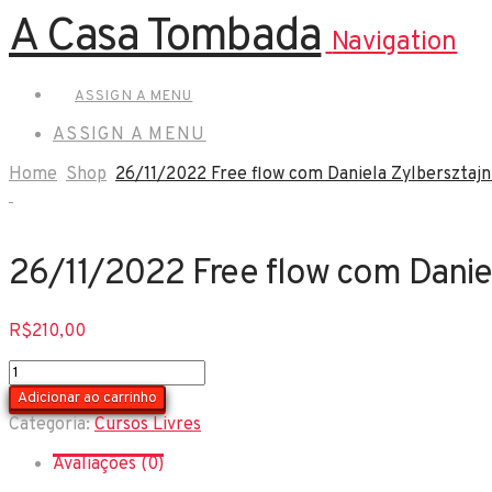
A Casa Tombada
Navigation
ASSIGN A MENU
ASSIGN A MENU
Home
Shop
26/11/2022 Free flow com Daniela Zylbersztajn 
26/11/2022 Free flow com Daniela
R$
210,00
26/11/2022
Free
Adicionar ao carrinho
flow
Categoria:
Cursos Livres
com
Daniela
Avaliações (0)
Zylbersztajn