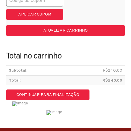
o
princípio
da
APLICAR CUPOM
educação
[experimentações
ATUALIZAR CARRINHO
narrativas
para
o
Total no carrinho
cultivo
de
práticas
R$
240,00
educativas
R$
240,00
sensíveis]com
Giuliano
Tierno
CONTINUAR PARA FINALIZAÇÃO
quantidade