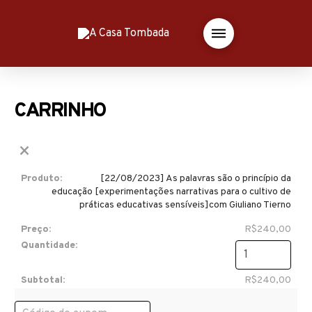
CARRINHO
×
[22/08/2023] As palavras são o princípio da
educação [experimentações narrativas para o cultivo de
práticas educativas sensíveis]com Giuliano Tierno
R$
240,00
[22/08/2023]
As
R$
240,00
palavras
são